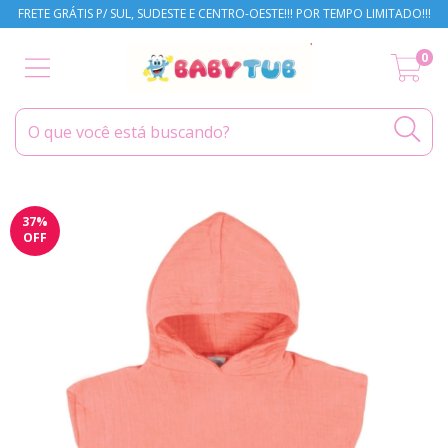
FRETE GRÁTIS P/ SUL, SUDESTE E CENTRO-OESTE!!! POR TEMPO LIMITADO!!!
0
37
%
OFF