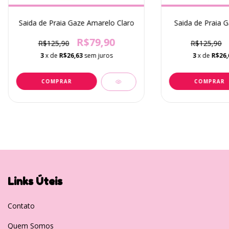
Saida de Praia Gaze Amarelo Claro
Saida de Praia 
R$79,90
R$125,90
R$125,90
3
x de
R$26,63
sem juros
3
x de
R$26,
COMPRAR
COMPRAR
Links Úteis
Contato
Quem Somos