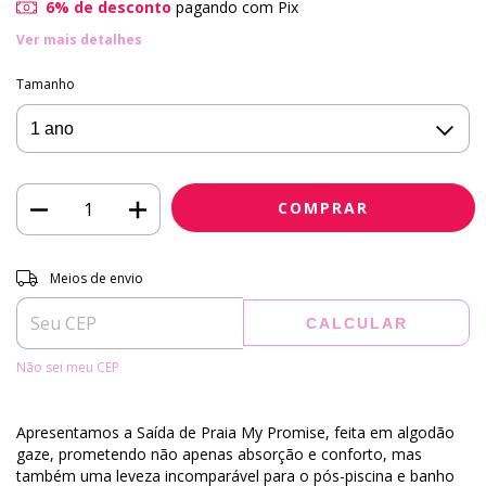
6% de desconto
pagando com Pix
Ver mais detalhes
Tamanho
Entregas para o CEP:
ALTERAR CEP
Meios de envio
CALCULAR
Não sei meu CEP
Apresentamos a Saída de Praia My Promise, feita em algodão
gaze, prometendo não apenas absorção e conforto, mas
também uma leveza incomparável para o pós-piscina e banho