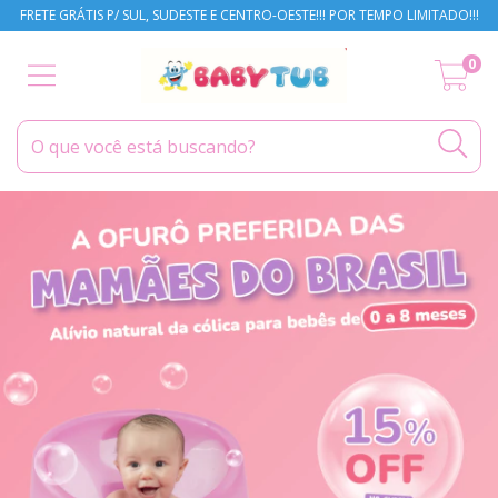
FRETE GRÁTIS P/ SUL, SUDESTE E CENTRO-OESTE!!! POR TEMPO LIMITADO!!!
0