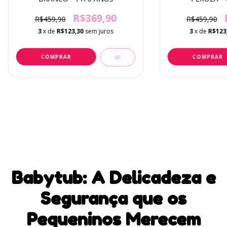
R$369,90
R$459,90
R$459,90
3
x de
R$123,30
sem juros
3
x de
R$123
Babytub: A Delicadeza e
Segurança que os
Pequeninos Merecem