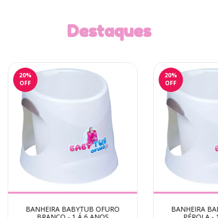
Destaques
20
%
20
%
OFF
OFF
BANHEIRA BABYTUB OFURO
BANHEIRA BA
BRANCO - 1 Á 6 ANOS
PÉROLA - 