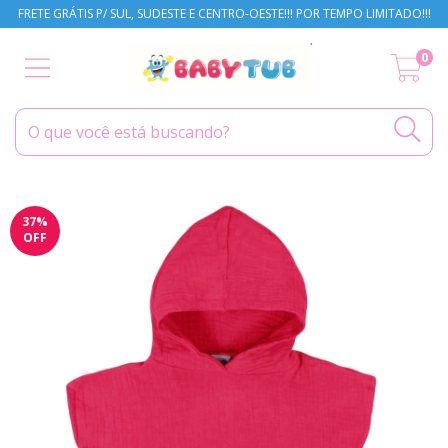
FRETE GRÁTIS P/ SUL, SUDESTE E CENTRO-OESTE!!! POR TEMPO LIMITADO!!!
0
37
%
OFF