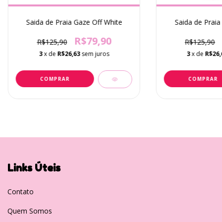
Saida de Praia Gaze Off White
Saida de Praia
R$79,90
R$125,90
R$125,90
3
x de
R$26,63
sem juros
3
x de
R$26,
COMPRAR
COMPRAR
Links Úteis
Contato
Quem Somos