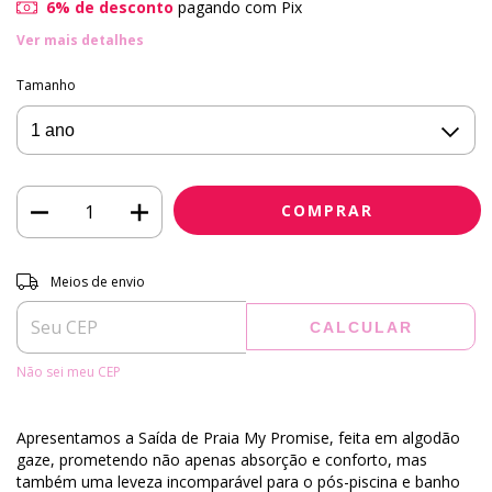
6% de desconto
pagando com Pix
Ver mais detalhes
Tamanho
Entregas para o CEP:
ALTERAR CEP
Meios de envio
CALCULAR
Não sei meu CEP
Apresentamos a Saída de Praia My Promise, feita em algodão
gaze, prometendo não apenas absorção e conforto, mas
também uma leveza incomparável para o pós-piscina e banho